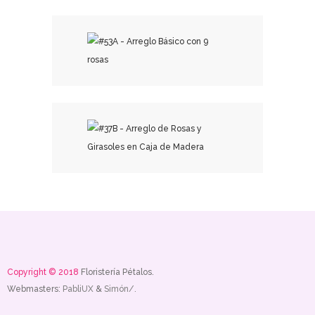
₡
25,000.00
₡
25,500.00
₡
18,500.00
Copyright © 2018
Floristería Pétalos.
Webmasters:
PabliUX
&
Simón/.