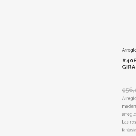
Arregl
#40B
GIRA
₡
56,
Arreglo
madera
arreglo
Las ro
fantasí