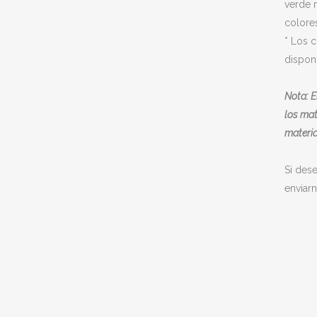
verde m
colore
* Los c
disponi
Nota: E
los mat
materia
Si des
enviar