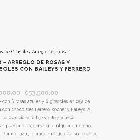
os de Girasoles
,
Arreglos de Rosas
 – ARREGLO DE ROSAS Y
SOLES CON BAILEYS Y FERRERO
000.00
₡
53,500.00
El
El
precio
precio
 con 6 rosas azules y 6 girasoles en caja de
original
actual
 con chocolates Ferrero Rocher y Baileys. Al
era:
es:
 se le adiciona follaje verde y blanco.
₡56,000.00.
₡53,500.00.
sas pueden escogerse en cualquier otro tono
a: dorado, azul, morado metálico, fucsia metálico,