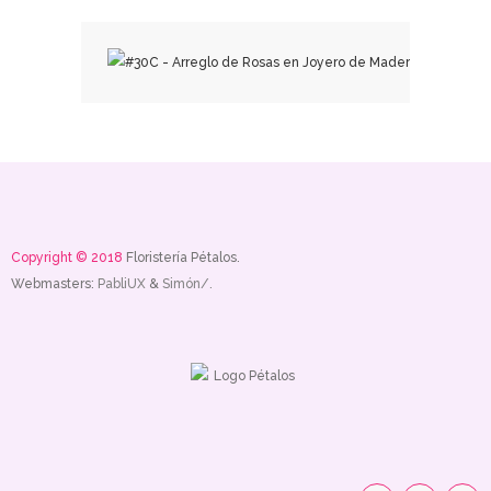
₡
39,000.00
₡
51,000.00
Copyright © 2018
Floristería Pétalos.
Webmasters:
PabliUX
&
Simón/.