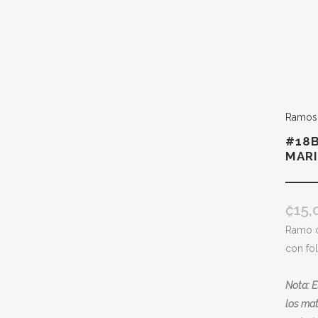
Ramos 
#18B
MAR
₡
15,
Ramo c
con fol
Nota: E
los mat