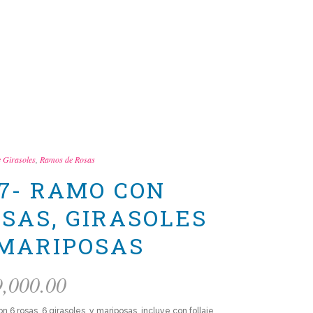
 Girasoles
,
Ramos de Rosas
7- RAMO CON
SAS, GIRASOLES
MARIPOSAS
9,000.00
 6 rosas, 6 girasoles, y mariposas, incluye con follaje,