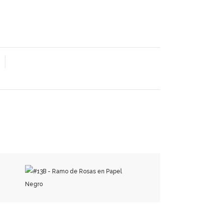
₡
25,500.00