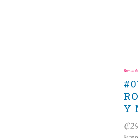
Ramos de
#0
RO
Y 
₡
2
Ramo con