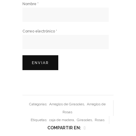
Nombre
*
Correo electrónico
*
Categorías:
Arreglos de Girasoles
,
Arreglos de
Rosas
Etiquetas:
caja de madera
,
Girasoles
,
Rosas
COMPARTIR EN: