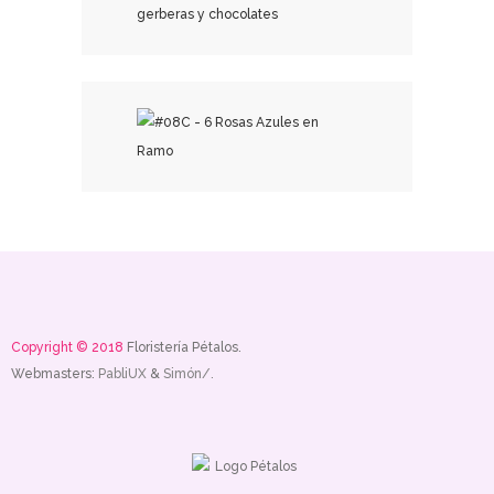
₡
23,000.00
₡
19,000.00
Copyright © 2018
Floristería Pétalos.
Webmasters:
PabliUX
&
Simón/.