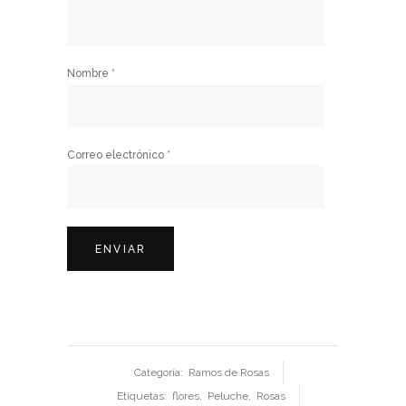
Nombre
*
Correo electrónico
*
Categoría:
Ramos de Rosas
Etiquetas:
flores
,
Peluche
,
Rosas