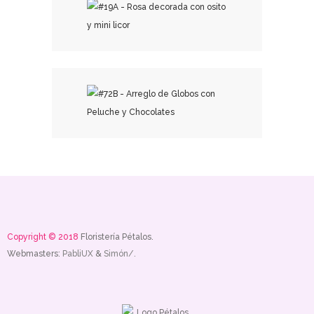
₡
13,500.00
₡
30,000.00
Copyright © 2018
Floristería Pétalos.
Webmasters:
PabliUX
&
Simón/.