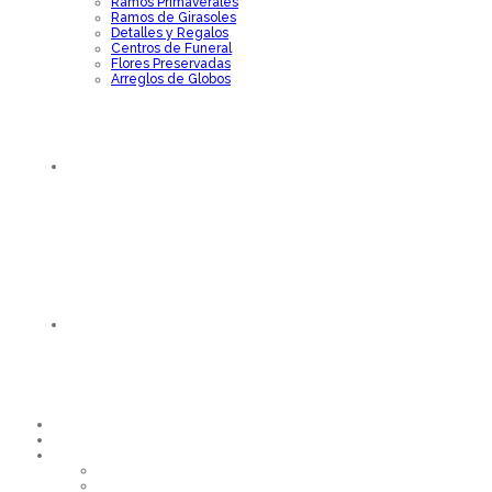
Ramos Primaverales
Ramos de Girasoles
Detalles y Regalos
Centros de Funeral
Flores Preservadas
Arreglos de Globos
PÉTALOS
CONTÁCTENOS
INICIO
CATÁLOGO
CATEGORÍAS
ARREGLOS SORPRESA
ARREGLOS DE ROSAS