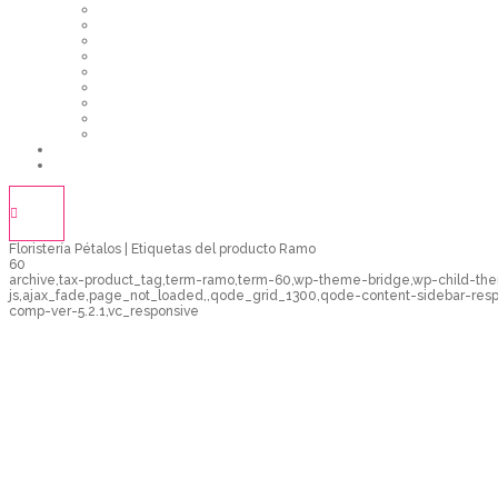
ARREGLOS PRIMAVERALES
ARREGLOS DE GIRASOLES
RAMOS DE ROSAS
RAMOS PRIMAVERALES
RAMOS DE GIRASOLES
DETALLES Y REGALOS
CENTROS DE FUNERAL
FLORES PRESERVADAS
ARREGLOS DE GLOBOS
PÉTALOS
CONTÁCTENOS
Floristería Pétalos | Etiquetas del producto Ramo
60
archive,tax-product_tag,term-ramo,term-60,wp-theme-bridge,wp-child
js,ajax_fade,page_not_loaded,,qode_grid_1300,qode-content-sidebar-res
comp-ver-5.2.1,vc_responsive
Ramo