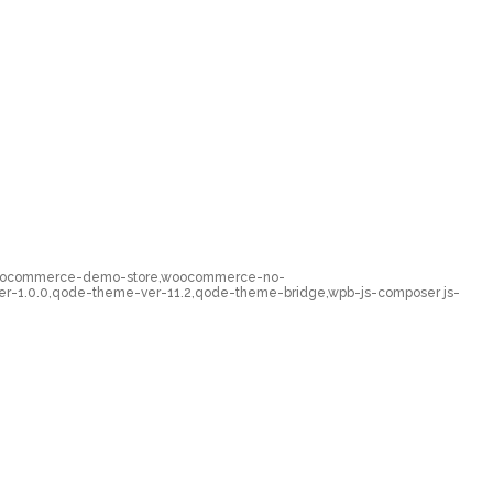
e,woocommerce-demo-store,woocommerce-no-
er-1.0.0,qode-theme-ver-11.2,qode-theme-bridge,wpb-js-composer js-