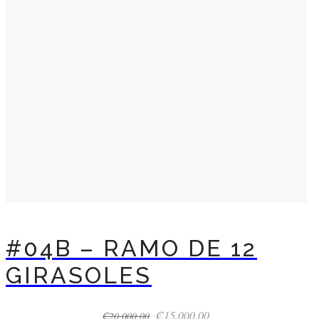
#04B – RAMO DE 12
GIRASOLES
El
El
₡
15,000.00
₡
20,000.00