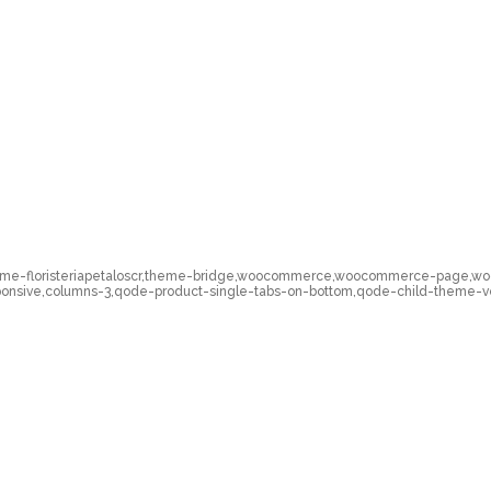
-theme-floristeriapetaloscr,theme-bridge,woocommerce,woocommerce-pag
ponsive,columns-3,qode-product-single-tabs-on-bottom,qode-child-theme-v