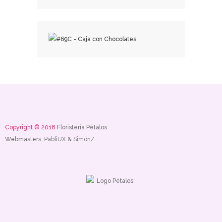
₡
16,500.00
₡
16,500.00
Copyright © 2018
Floristería Pétalos.
Webmasters:
PabliUX
&
Simón/.